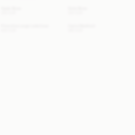
Opale Bluse
Dotta Bluse
330 EUR
220 EUR
Florentina Lange Lederhose
Carrie Maxikleid
940 EUR
360 EUR