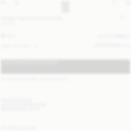
Hedalia T-shirt aus Biobaumwolle
100 EUR
KELP
ALLE (2) FARBEN
GRÖSSENTABELLE
XXS
XS
S
M
L
XL
ZUM WARENKORB HINZUFÜGEN
STANDARDVERSAND 1-3 WERKTAGE
(?)
PRODUKTDETAILS
LIEFERUNG UND RETOURE
BRAUCHEN SIE HILFE?
YOU MAY ALSO LIKE