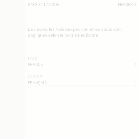
PAYS ET LANGUE
FERMER
La devise, les frais d'expédition et les coûts sont
appliqués selon le pays sélectionné
PAYS
FRANCE
LANGUE
FRANÇAIS