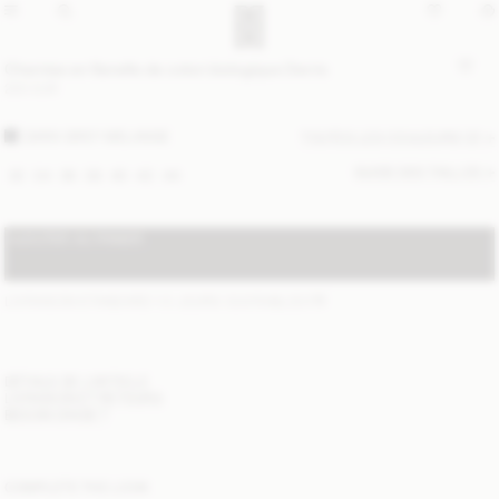
Chemise en flanelle de coton biologique Derris
220 EUR
DARK GREY MELANGE
TOUTES LES COULEURS (2)
GUIDE DES TAILLES
32
34
36
38
40
42
44
AJOUTER AU PANIER
LIVRAISON STANDARD 1-3 JOURS OUVRABLES
(?)
DÉTAILS DE L'ARTICLE
LIVRAISON ET RETOURS
BESOIN D'AIDE ?
COMPLETE THE LOOK