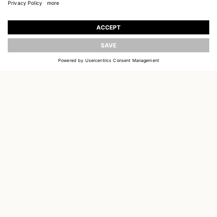
REJOIGNEZ NOTRE UNIVERS
Inscrivez-vous pour recevoir des informations sur
les nouvelles collections
ACTUALISER
E-MAIL
S'INSCRIRE
CUSTOMER SERVICE
DELIVERY & RETURNS