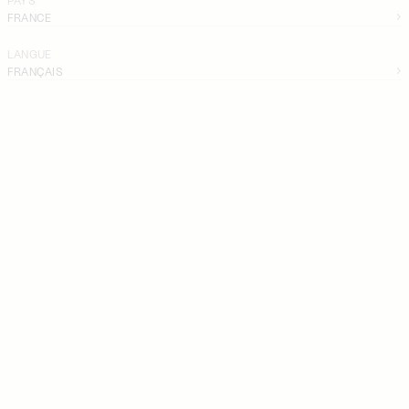
PAYS
FRANCE
LANGUE
FRANÇAIS