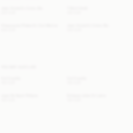
Jean Vinola En Coton Bio
T-Shirt Hedil
220 EUR
100 EUR
Chaussures Plates En Cuir Merina
Jean Vinola En Coton Bio
500 EUR
220 EUR
YOU MAY ALSO LIKE
Col Cowilla
Col Cowilla
150 EUR
150 EUR
Jupe De Sport Pollyna
Écharpe Julee En Laine
100 EUR
120 EUR