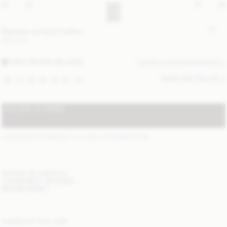
Manteau en laine Trullem
830 EUR
GREY BROWN MELANGE
TOUTES LES COULEURS (3)
GUIDE DES TAILLES
32
34
36
38
40
42
44
AJOUTER AU PANIER
LIVRAISON STANDARD 1-3 JOURS OUVRABLES
(?)
DÉTAILS DE L'ARTICLE
LIVRAISON ET RETOURS
BESOIN D'AIDE ?
COMPLETE THE LOOK