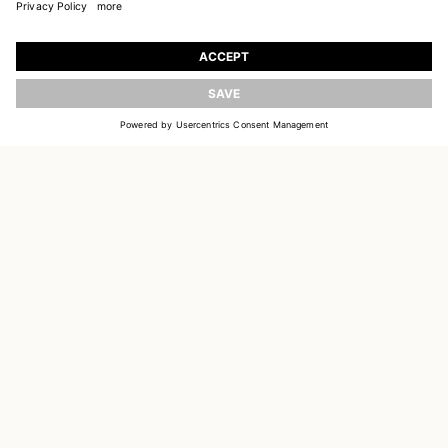
REJOIGNEZ NOTRE UNIVERS
Inscrivez-vous pour recevoir des informations sur
les nouvelles collections
ACTUALISER
E-MAIL
S'INSCRIRE
CUSTOMER SERVICE
DELIVERY & RETURNS