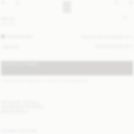
Sac Ivy
110 EUR
WARM BROWN
TOUTES LES COULEURS (3)
GUIDE DES TAILLES
ONE SIZE
AJOUTER AU PANIER
LIVRAISON STANDARD 1-3 JOURS OUVRABLES
(?)
DÉTAILS DE L'ARTICLE
LIVRAISON ET RETOURS
BESOIN D'AIDE ?
YOU MAY ALSO LIKE