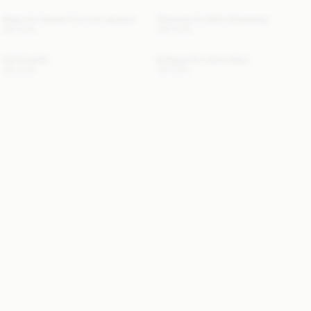
Veste En Fausse Fourrure Jacquie
Chemise En Satin Rosiannas
760 EUR
250 EUR
Col Cowilla
Écharpe En Laine Julee
150 EUR
120 EUR