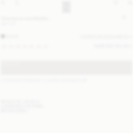
Chemise en soie Mabillon
280 EUR
BLACK
TOUTES LES COULEURS (2)
GUIDE DES TAILLES
32
34
36
38
40
42
44
SOLD OUT
LIVRAISON STANDARD 1-3 JOURS OUVRABLES
(?)
DÉTAILS DE L'ARTICLE
LIVRAISON ET RETOURS
BESOIN D'AIDE ?