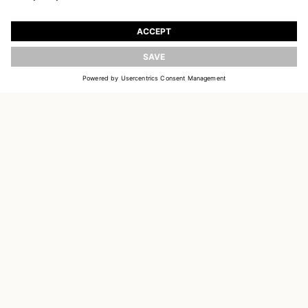
REJOIGNEZ NOTRE UNIVERS
Inscrivez-vous pour recevoir des informations sur
les nouvelles collections
ACTUALISER
E-MAIL
S'INSCRIRE
CUSTOMER SERVICE
OUR HOUSE
SOCIAL LINKS