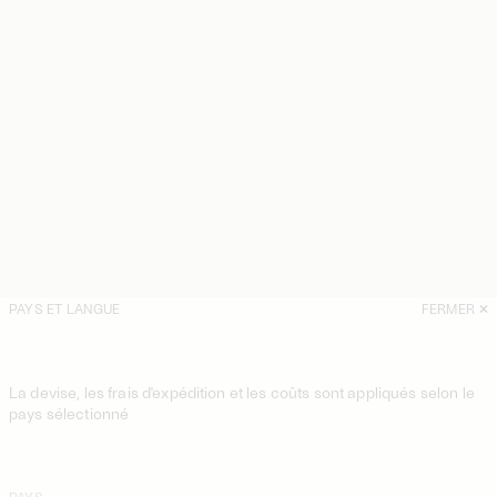
PAYS ET LANGUE
FERMER
La devise, les frais d'expédition et les coûts sont appliqués selon le
pays sélectionné