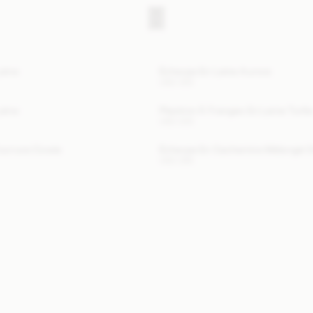
aine
Écharpe En Laine Aurora
USD 300
aine
Plastron À Franges En Laine Turtl
USD 200
ourrure Cowie
Écharpe En Cachemire Mélangé O
USD 295