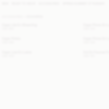
NEW
READY TO WEAR
ACCESSORIES
SPRING SUMMER '27 RUNWAY
ACCESSORIES
ÉCHARPES
Cape Lila En Shearling
Cape Pinne En L
USD 850
USD 330
Cape Pinlos
Cape Pinne En L
USD 280
USD 330
Cape Liza En Laine
Col En Fausse F
USD 450
USD 150