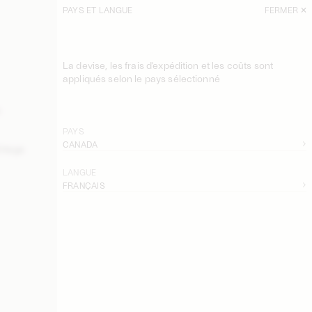
PAYS ET LANGUE
FERMER
TRIER
FILTRE
La devise, les frais d'expédition et les coûts sont
Col En Shearling Giada
appliqués selon le pays sélectionné
USD 580
a
Écharpe En Laine Cornelis
USD 190
PAYS
CANADA
rtega
Plastron À Franges En Laine Turtla
USD 200
LANGUE
FRANÇAIS