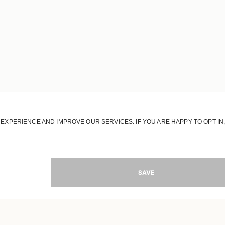
REJOIGNEZ NOTRE UNIVERS
Inscrivez-vous pour recevoir des informations sur
les nouvelles collections
-MAIL
S'INSCRI