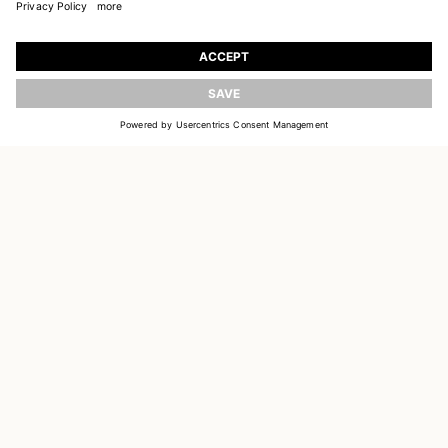
REJOIGNEZ NOTRE UNIVERS
Inscrivez-vous pour recevoir des informations sur
les nouvelles collections
ACTUALISER
E-MAIL
S'INSCRIRE
CUSTOMER SERVICE
DELIVERY & RETURNS