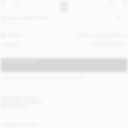
Écharpe en laine Cornelis
USD 180
FEATHER
TOUTES LES COULEURS (4)
GUIDE DES TAILLES
ONE SIZE
AJOUTER AU PANIER
LIVRAISON STANDARD 2-7 JOURS OUVRABLES
(?)
DÉTAILS DE L'ARTICLE
LIVRAISON ET RETOURS
BESOIN D'AIDE ?
COMPLETE THE LOOK