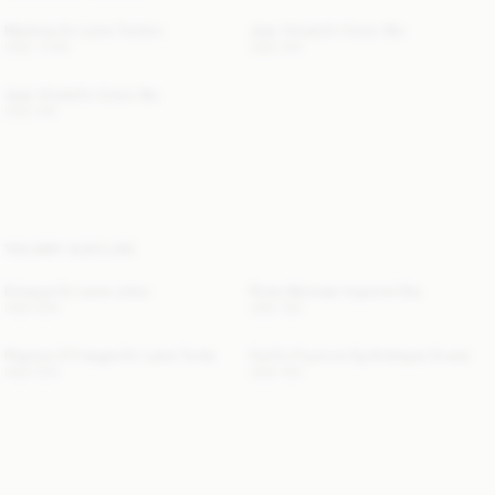
Manteau En Laine Trullem
Jean Vinola En Coton Bio
USD 1 300
USD 315
Jean Vinola En Coton Bio
USD 315
YOU MAY ALSO LIKE
Écharpe En Laine Julee
Porte-Monnaie Imprimé Elia
USD 200
USD 130
Plastron À Franges En Laine Turtla
Col En Fourrure Synthétique Cowie
USD 200
USD 150