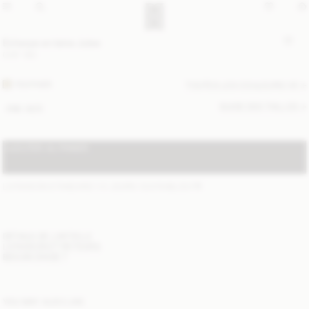
Écharpe en laine Julee
CHF 130
FEATHER
TOUTES LES COULEURS (4)
GUIDE DES TAILLES
ONE SIZE
AJOUTER AU PANIER
LIVRAISON STANDARD 1-3 JOURS OUVRABLES
(?)
DÉTAILS DE L'ARTICLE
LIVRAISON ET RETOURS
BESOIN D'AIDE ?
YOU MAY ALSO LIKE