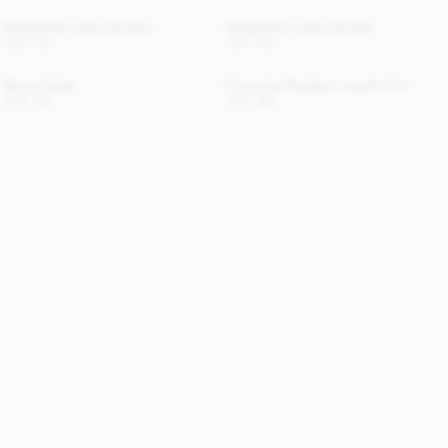
Écharpe En Laine Cornelis
Écharpe En Laine Cornelis
CHF 100
CHF 110
Blouse Dotta
Florentina Pantalon Long En Cuir
CHF 200
CHF 900