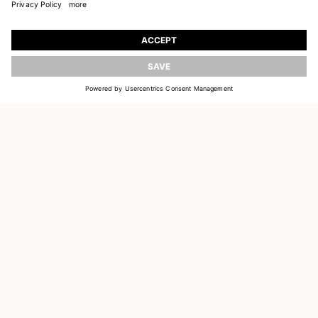
REJOIGNEZ NOTRE UNIVERS
Inscrivez-vous pour recevoir des informations sur
les nouvelles collections
ACTUALISER
E-MAIL
S'INSCRIRE
CUSTOMER SERVICE
DELIVERY & RETURNS