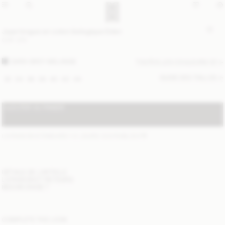
Jupe longue en coton biologique Eden
CHF 270
DARK GREY MELANGE
TOUTES LES COULEURS (2)
GUIDE DES TAILLES
32
34
36
38
40
42
44
AJOUTER AU PANIER
LIVRAISON STANDARD 1-3 JOURS OUVRABLES
(?)
DÉTAILS DE L'ARTICLE
LIVRAISON ET RETOURS
BESOIN D'AIDE ?
COMPLETE THE LOOK