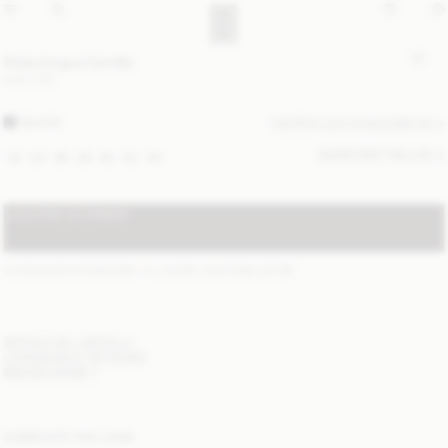
Robe longue Camilla
CHF 270
BLACK
TOUTES LES COULEURS (2)
GUIDE DES TAILLES
32
34
36
38
40
42
44
AJOUTER AU PANIER
LIVRAISON STANDARD 1-3 JOURS OUVRABLES
(?)
DÉTAILS DE L'ARTICLE
LIVRAISON ET RETOURS
BESOIN D'AIDE ?
COMPLETE THE LOOK