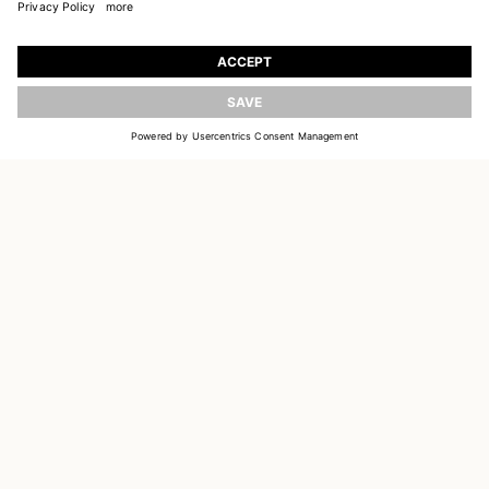
REJOIGNEZ NOTRE UNIVERS
Inscrivez-vous pour recevoir des informations sur
les nouvelles collections
ACTUALISER
E-MAIL
S'INSCRIRE
CUSTOMER SERVICE
DELIVERY & RETURNS