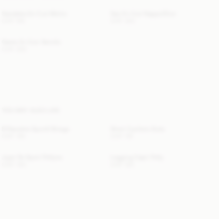
Sandales En Cuir Micho
Sac En Cuir Nappa Ellon
CHF 510
CHF 320
Gants En Cuir Gemilo
CHF 200
YOU MAY ALSO LIKE
B Rassière Sportif Briega
Short Cycliste Siola
CHF 100
CHF 110
Jupe De Sport Pollyna
Legging Capri Polly
CHF 140
CHF 120