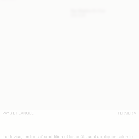
Sac Maellon En Cuir
500 EUR
PAYS ET LANGUE
FERMER
La devise, les frais d'expédition et les coûts sont appliqués selon le