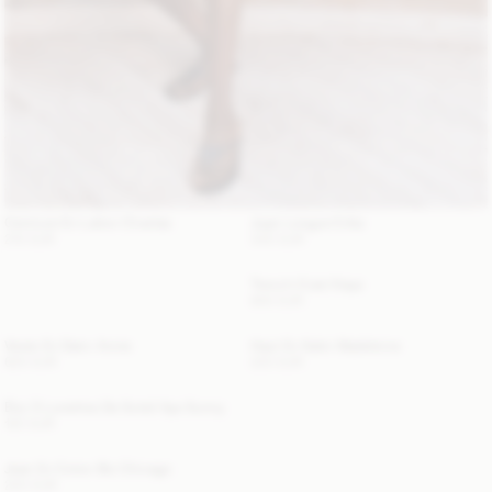
Ceinture En Laiton Chanlas
Jupe Longue Erika
210 EUR
340 EUR
Trench-Coat Alaya
800 EUR
Veste En Daim Annie
Haut En Satin Madeleine
620 EUR
220 EUR
Étui À Lunettes De Soleil Aya Sunny
120 EUR
Jean En Coton Bio Chicago
220 EUR