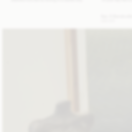
Sac À Bandouliè
USD 675