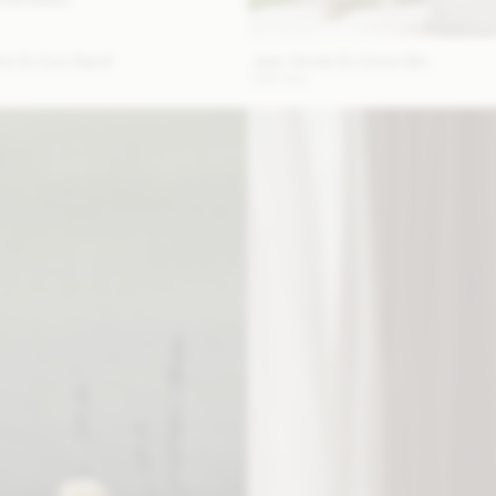
re En Cuir Ramil
Jean Vinola En Coton Bio
USD 300