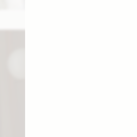
Pull Mag
USD 800