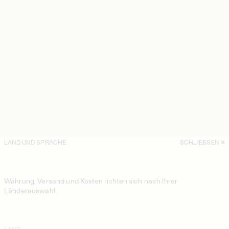
LAND UND SPRACHE
SCHLIESSEN
Währung, Versand und Kosten richten sich nach Ihrer
Länderauswahl