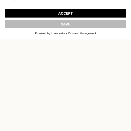
TRETEN SIE UNSEREM UNIVERSUM BEI
Registrieren Sie sich, um aktuelle Informationen
über die neuen Kollektionen zu erhalten
AKTUALISIEREN
E-MAIL
EINLOGGEN
CUSTOMER SERVICE
OUR HOUSE
SOCIAL LINKS