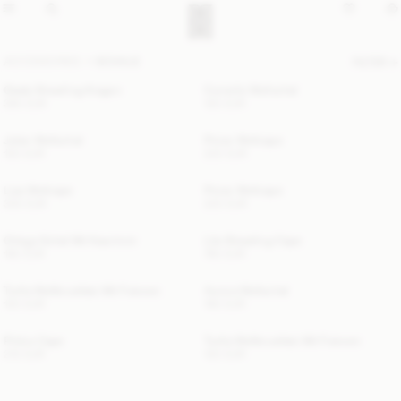
ACCESSORIES
SCHALS
FILTER
Giada Shearling-Kragen
Cornelis Wollschal
390 EUR
120 EUR
Julee Wollschal
Pinne Wollcape
120 EUR
220 EUR
Liza Wollcape
Pinne Wollcape
300 EUR
220 EUR
Ortega Schal Mit Kaschmir
Lila Shearling-Cape
190 EUR
760 EUR
Turtla Wollbrustlatz Mit Fransen
Aurora Wollschal
120 EUR
190 EUR
Pinlos Cape
Turtla Wollbrustlatz Mit Fransen
210 EUR
120 EUR