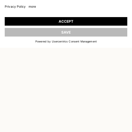
TRETEN SIE UNSEREM UNIVERSUM BEI
Registrieren Sie sich, um aktuelle Informationen
über die neuen Kollektionen zu erhalten
AKTUALISIEREN
E-MAIL
EINLOGGEN
CUSTOMER SERVICE
DELIVERY & RETURNS