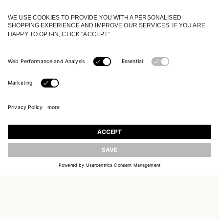
TILMELD DIG VORES UNIVERS
Tilmeld dig og få opdateringer om nye
kollektioner
OPDATER
EMAIL
TILMELD