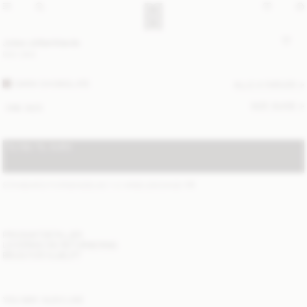
Julee uldtørklæde
900 DKK
DARK CHOKOLATE
ALLE 4 FARVER
SIZE GUIDE
ONE SIZE
TILFØJ TIL KURV
STANDARD FORSENDELSE 1-2 ARBEJDSDAGE
(?)
PRODUKTDETALJER
LEVERING OG RETURNERING
BRUG FOR HJÆLP?
YOU MAY ALSO LIKE