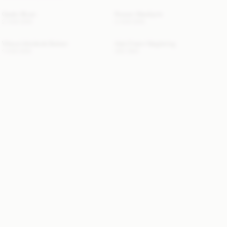
Opale-Bluse
Rowen Maxikjole
2 400 DKK
3 400 DKK
Vilesa Udvidede Bukser
Ada Charm Nøglering
1 400 DKK
300 DKK