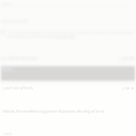
EMAIL
ADGANGSKODE
Jeg vil gerne tilmeldes By Malene Birger og accepterer at mine personlige oplysninger
behandles som beskrevet i
fortrolighedspolitik
.
ALLEREDE MEDLEM?
LOG IND
SEND
LAND OG SPROG
LUK
Valuta, forsendelse og priser tilpasses dit valg af land
LAND