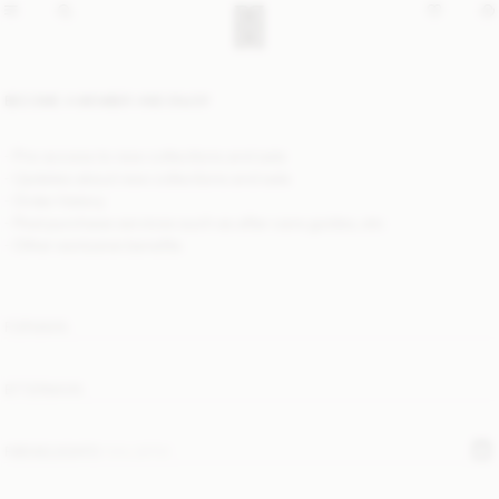
BECOME A MEMBER AND ENJOY
- Pre-access to new collections and sale
- Updates about new collections and sale
- Order history
- Post purchase services such as after care guides, etc
- Other exclusive benefits
FORNAVN
EFTERNAVN
FØDSELSDATO
(VALGFRI)