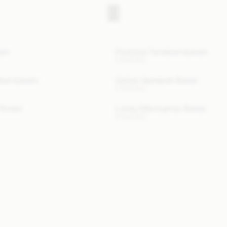
ser
Povilanna Tøndebensbukser
2 600 DKK
ebensbukser
Carlien Højtaljede Bukser
2 200 DKK
 Bukser
Lumas Silkeorganza-Bukser
2 000 DKK