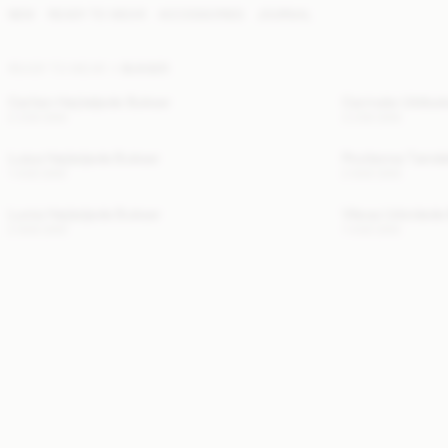
NEW
READY TO WEAR
ACCESSORIES
JOURNAL
READY TO WEAR
BUKSER
Carlien Højtaljede Bukser
Carmela-Uldbuk
2 200 DKK
3 200 DKK
Luisa Højtaljede Bukser
Povilanna Tønd
1 400 DKK
2 600 DKK
Lunia Højtaljede Bukser
Vilesa Udvidede
2 600 DKK
1 400 DKK