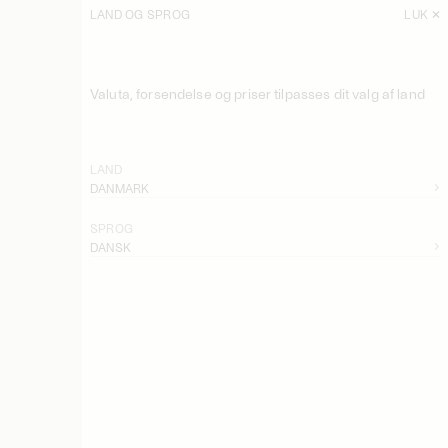
LAND OG SPROG
LUK
SORTER
FILTRER
Valuta, forsendelse og priser tilpasses dit valg af land
Louis Brede Bukser
2 200 DKK
Louis Brede Bukser
LAND
2 200 DKK
DANMARK
Luisa Højtaljede Bukser
SPROG
1 400 DKK
DANSK