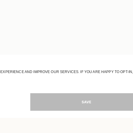
TILMELD DIG VORES UNIVERS
Tilmeld dig og få opdateringer om nye
kollektioner
MAIL
TILME