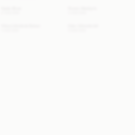
Opale-Bluse
Rowen Maxikjole
2 400 DKK
3 400 DKK
Vilesa Udvidede Bukser
Eden Uldnederdel
1 400 DKK
5 900 DKK