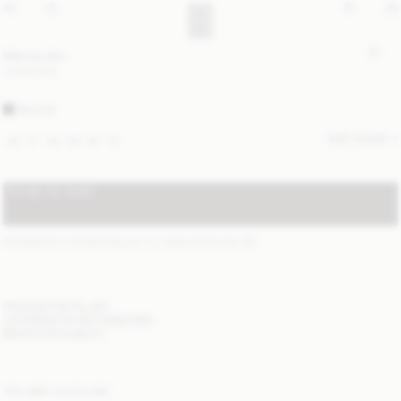
Merina sko
3 600 DKK
BLACK
SIZE GUIDE
36
37
38
39
40
41
TILFØJ TIL KURV
STANDARD FORSENDELSE 1-2 ARBEJDSDAGE
(?)
PRODUKTDETALJER
LEVERING OG RETURNERING
BRUG FOR HJÆLP?
YOU MAY ALSO LIKE