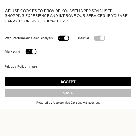
TILMELD DIG VORES UNIVERS
Tilmeld dig og få opdateringer om nye
kollektioner
OPDATER
EMAIL
TILMELD