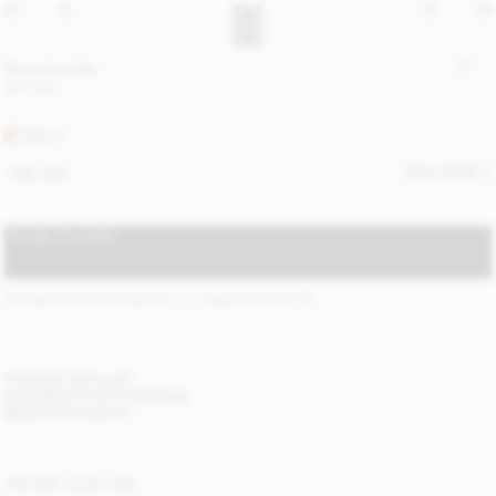
Ouna broche
600 DKK
GOLD
SIZE GUIDE
ONE SIZE
TILFØJ TIL KURV
STANDARD FORSENDELSE 1-2 ARBEJDSDAGE
(?)
PRODUKTDETALJER
LEVERING OG RETURNERING
BRUG FOR HJÆLP?
YOU MAY ALSO LIKE