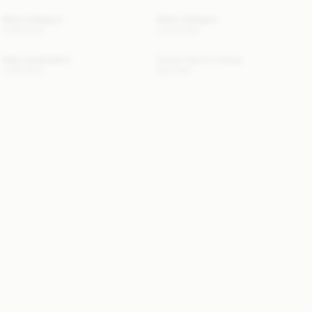
Marta Uldkappe
Marta Uldkappe
2 800 DKK
2 800 DKK
Safa Læderbælte
Cowie Faux Fur Krave
1 800 DKK
800 DKK