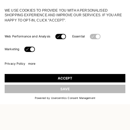
TILMELD DIG VORES UNIVERS
Tilmeld dig og få opdateringer om nye
kollektioner
OPDATER
EMAIL
TILMELD