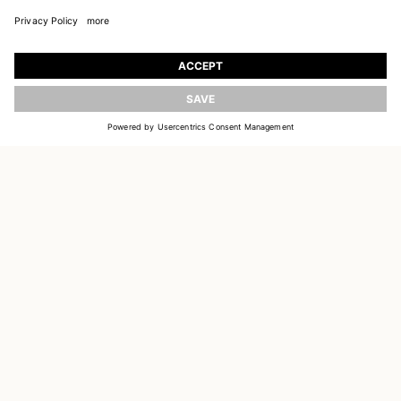
TILMELD DIG VORES UNIVERS
Tilmeld dig og få opdateringer om nye
kollektioner
OPDATER
EMAIL
TILMELD
CUSTOMER SERVICE
DELIVERY & RETURNS