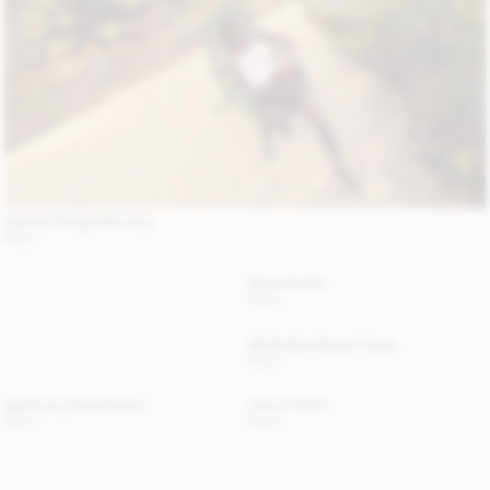
Astrida Triangle Bikinitop
NULL
Strawilla Hat
NULL
Mirabellee Bucket Taske
NULL
Aya Sunny Solbrilleetui
Alicia T-Shirt
NULL
NULL